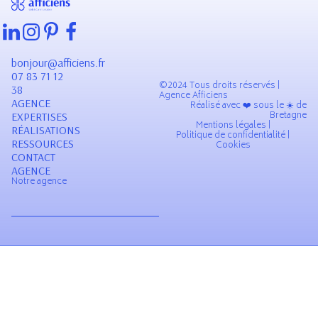
bonjour@afficiens.fr
07 83 71 12
©2024 Tous droits réservés |
38
Agence Afficiens
AGENCE
Réalisé avec ❤️ sous le ☀️ de
Bretagne
EXPERTISES
Mentions légales |
RÉALISATIONS
Politique de confidentialité |
RESSOURCES
Cookies
CONTACT
AGENCE
Notre agence